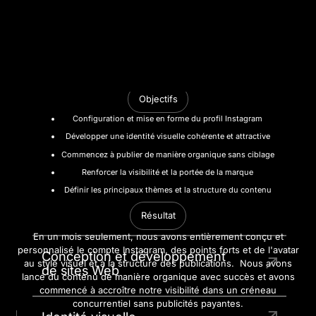
Vue d'ensemble
Lancer et présenter visuellement le profil Instagram d'une
nouvelle boutique de lingerie en partant de zéro. L'objectif
principal était de créer une forte présence esthétique et de
commencer à augmenter l'audience de manière organique sans
recourir à la promotion payante.
Objectifs
Configuration et mise en forme du profil Instagram
Développer une identité visuelle cohérente et attractive
NOS SERVICES
Commencez à publier de manière organique sans ciblage
Renforcer la visibilité et la portée de la marque
De l'identité visuelle à la présence numérique — nos services sont conçus
Définir les principaux thèmes et la structure du contenu
pour que
votre marque se démarque et grandit.
Résultat
En un mois seulement, nous avons entièrement conçu et
personnalisé le compte Instagram, des points forts et de l'avatar
Conception et développement
au style visuel et à la structure des publications. Nous avons
de sites Web
lancé du contenu de manière organique avec succès et avons
commencé à accroître notre visibilité dans un créneau
concurrentiel sans publicités payantes.